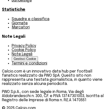
Bundesliga
Statistiche
Squadre e classifica
Giornate
Marcatori
Note Legali
Privacy Policy
Cookie Policy
Note Legali
Gestisci Cookie
Termini e condizioni
Calcio.com è un innovativo data hub per football
fanatics realizzato da PWO SpA. Questo sito non
rappresenta una testata giornalistica, in quanto viene
realizzato senza alcuna periodicità.
PWO S.p.A., con sede legale in Roma, Via degli
Aldobrandeschi n. 300, C.F. e P.IVA 13747301003, Iscritta al
Registro delle Imprese di Roma n. R.E.A 1470551
© 2025
Calcio.com