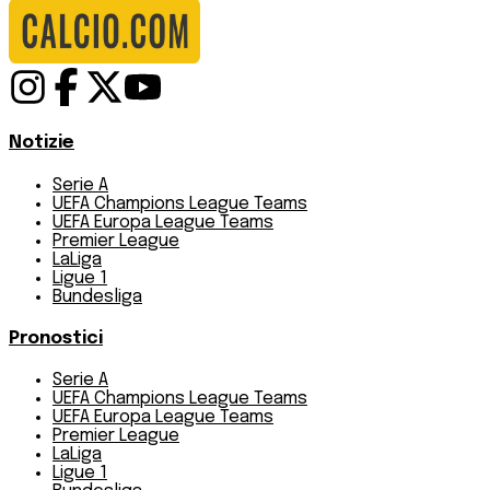
Notizie
Serie A
UEFA Champions League Teams
UEFA Europa League Teams
Premier League
LaLiga
Ligue 1
Bundesliga
Pronostici
Serie A
UEFA Champions League Teams
UEFA Europa League Teams
Premier League
LaLiga
Ligue 1