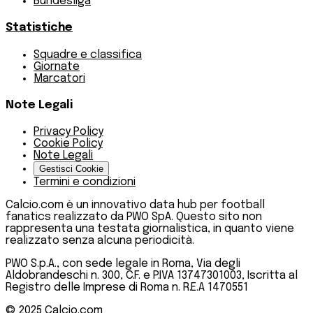
Bundesliga
Statistiche
Squadre e classifica
Giornate
Marcatori
Note Legali
Privacy Policy
Cookie Policy
Note Legali
Gestisci Cookie
Termini e condizioni
Calcio.com è un innovativo data hub per football
fanatics realizzato da PWO SpA. Questo sito non
rappresenta una testata giornalistica, in quanto viene
realizzato senza alcuna periodicità.
PWO S.p.A., con sede legale in Roma, Via degli
Aldobrandeschi n. 300, C.F. e P.IVA 13747301003, Iscritta al
Registro delle Imprese di Roma n. R.E.A 1470551
© 2025
Calcio.com