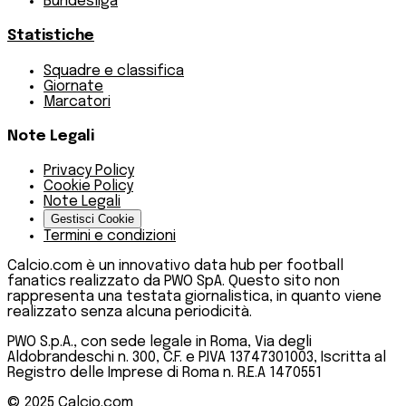
Bundesliga
Statistiche
Squadre e classifica
Giornate
Marcatori
Note Legali
Privacy Policy
Cookie Policy
Note Legali
Gestisci Cookie
Termini e condizioni
Calcio.com è un innovativo data hub per football
fanatics realizzato da PWO SpA. Questo sito non
rappresenta una testata giornalistica, in quanto viene
realizzato senza alcuna periodicità.
PWO S.p.A., con sede legale in Roma, Via degli
Aldobrandeschi n. 300, C.F. e P.IVA 13747301003, Iscritta al
Registro delle Imprese di Roma n. R.E.A 1470551
© 2025
Calcio.com