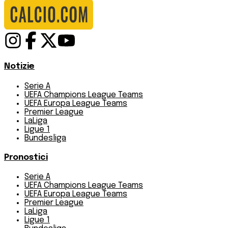
Notizie
Serie A
UEFA Champions League Teams
UEFA Europa League Teams
Premier League
LaLiga
Ligue 1
Bundesliga
Pronostici
Serie A
UEFA Champions League Teams
UEFA Europa League Teams
Premier League
LaLiga
Ligue 1