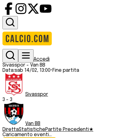
Accedi
Sivasspor
-
Van BB
Data:
sab 14/02, 13:00
•
Fine partita
Sivasspor
3
-
3
Van BB
Diretta
Statistiche
Partite Precedenti
★
Caricamento eventi...