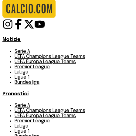
Notizie
Serie A
UEFA Champions League Teams
UEFA Europa League Teams
Premier League
LaLiga
Ligue 1
Bundesliga
Pronostici
Serie A
UEFA Champions League Teams
UEFA Europa League Teams
Premier League
LaLiga
Ligue 1