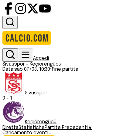
Accedi
Sivasspor
-
Keçiörengücü
Data:
sab 07/03, 10:30
•
Fine partita
Sivasspor
0
-
1
Keçiörengücü
Diretta
Statistiche
Partite Precedenti
★
Caricamento eventi...