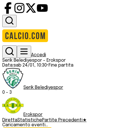
Accedi
Serik Belediyespor
-
Erokspor
Data:
sab 24/01, 10:30
•
Fine partita
Serik Belediyespor
0
-
3
Erokspor
Diretta
Statistiche
Partite Precedenti
★
Caricamento eventi...