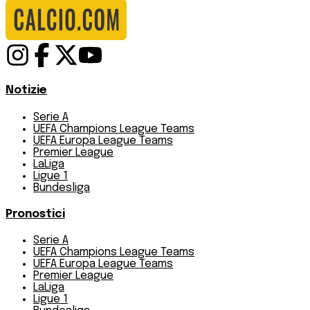
Notizie
Serie A
UEFA Champions League Teams
UEFA Europa League Teams
Premier League
LaLiga
Ligue 1
Bundesliga
Pronostici
Serie A
UEFA Champions League Teams
UEFA Europa League Teams
Premier League
LaLiga
Ligue 1