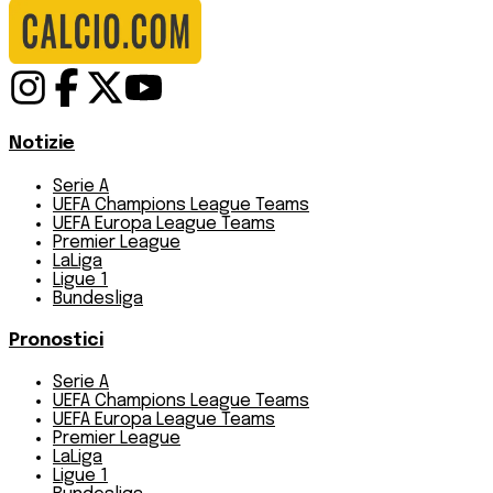
Notizie
Serie A
UEFA Champions League Teams
UEFA Europa League Teams
Premier League
LaLiga
Ligue 1
Bundesliga
Pronostici
Serie A
UEFA Champions League Teams
UEFA Europa League Teams
Premier League
LaLiga
Ligue 1