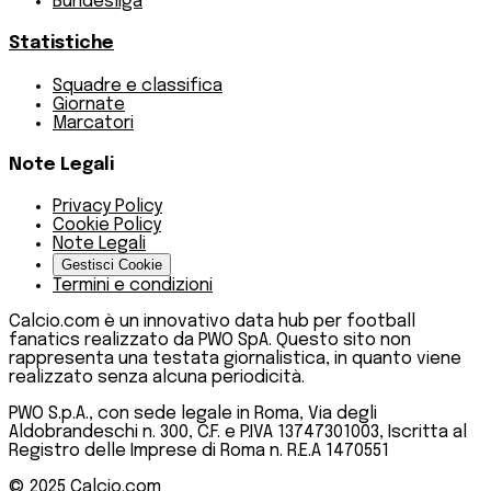
Bundesliga
Statistiche
Squadre e classifica
Giornate
Marcatori
Note Legali
Privacy Policy
Cookie Policy
Note Legali
Gestisci Cookie
Termini e condizioni
Calcio.com è un innovativo data hub per football
fanatics realizzato da PWO SpA. Questo sito non
rappresenta una testata giornalistica, in quanto viene
realizzato senza alcuna periodicità.
PWO S.p.A., con sede legale in Roma, Via degli
Aldobrandeschi n. 300, C.F. e P.IVA 13747301003, Iscritta al
Registro delle Imprese di Roma n. R.E.A 1470551
© 2025
Calcio.com