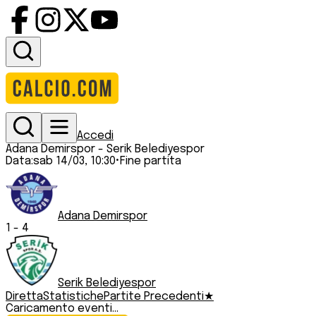
Accedi
Adana Demirspor
-
Serik Belediyespor
Data:
sab 14/03, 10:30
•
Fine partita
Adana Demirspor
1
-
4
Serik Belediyespor
Diretta
Statistiche
Partite Precedenti
★
Caricamento eventi...