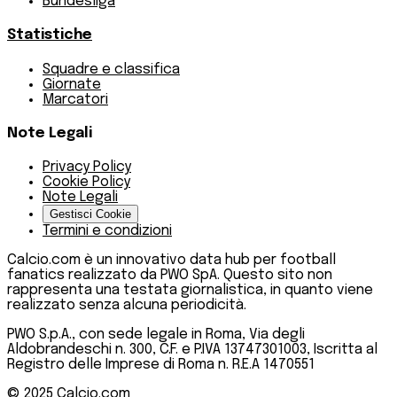
Bundesliga
Statistiche
Squadre e classifica
Giornate
Marcatori
Note Legali
Privacy Policy
Cookie Policy
Note Legali
Gestisci Cookie
Termini e condizioni
Calcio.com è un innovativo data hub per football
fanatics realizzato da PWO SpA. Questo sito non
rappresenta una testata giornalistica, in quanto viene
realizzato senza alcuna periodicità.
PWO S.p.A., con sede legale in Roma, Via degli
Aldobrandeschi n. 300, C.F. e P.IVA 13747301003, Iscritta al
Registro delle Imprese di Roma n. R.E.A 1470551
© 2025
Calcio.com