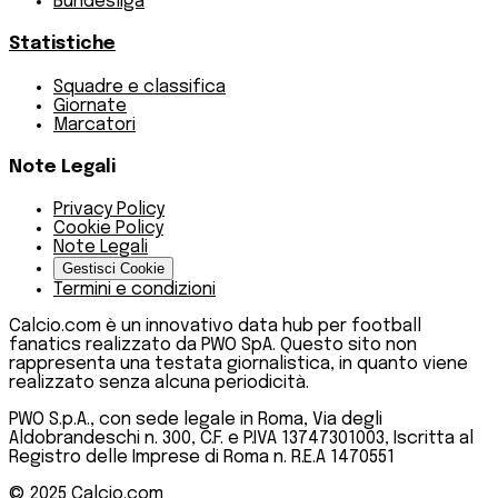
Bundesliga
Statistiche
Squadre e classifica
Giornate
Marcatori
Note Legali
Privacy Policy
Cookie Policy
Note Legali
Gestisci Cookie
Termini e condizioni
Calcio.com è un innovativo data hub per football
fanatics realizzato da PWO SpA. Questo sito non
rappresenta una testata giornalistica, in quanto viene
realizzato senza alcuna periodicità.
PWO S.p.A., con sede legale in Roma, Via degli
Aldobrandeschi n. 300, C.F. e P.IVA 13747301003, Iscritta al
Registro delle Imprese di Roma n. R.E.A 1470551
© 2025
Calcio.com