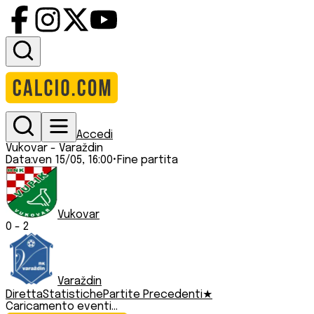
Accedi
Vukovar
-
Varaždin
Data:
ven 15/05, 16:00
•
Fine partita
Vukovar
0
-
2
Varaždin
Diretta
Statistiche
Partite Precedenti
★
Caricamento eventi...