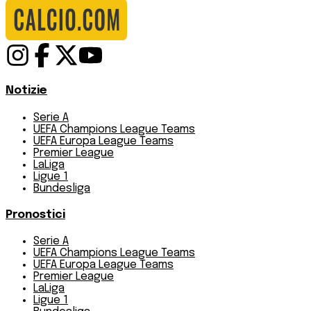
Notizie
Serie A
UEFA Champions League Teams
UEFA Europa League Teams
Premier League
LaLiga
Ligue 1
Bundesliga
Pronostici
Serie A
UEFA Champions League Teams
UEFA Europa League Teams
Premier League
LaLiga
Ligue 1