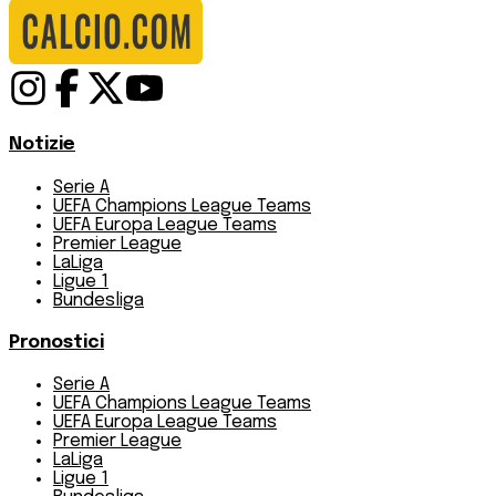
Notizie
Serie A
UEFA Champions League Teams
UEFA Europa League Teams
Premier League
LaLiga
Ligue 1
Bundesliga
Pronostici
Serie A
UEFA Champions League Teams
UEFA Europa League Teams
Premier League
LaLiga
Ligue 1