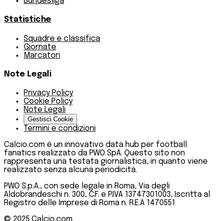
Bundesliga
Statistiche
Squadre e classifica
Giornate
Marcatori
Note Legali
Privacy Policy
Cookie Policy
Note Legali
Gestisci Cookie
Termini e condizioni
Calcio.com è un innovativo data hub per football
fanatics realizzato da PWO SpA. Questo sito non
rappresenta una testata giornalistica, in quanto viene
realizzato senza alcuna periodicità.
PWO S.p.A., con sede legale in Roma, Via degli
Aldobrandeschi n. 300, C.F. e P.IVA 13747301003, Iscritta al
Registro delle Imprese di Roma n. R.E.A 1470551
© 2025
Calcio.com