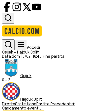
Accedi
Osijek
-
Hajduk Split
Data:
dom 15/02, 16:45
•
Fine partita
Osijek
0
-
2
Hajduk Split
Diretta
Statistiche
Partite Precedenti
★
Caricamento eventi...