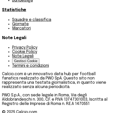
Bundesliga
Statistiche
Squadre e classifica
Giornate
Marcatori
Note Legali
Privacy Policy
Cookie Policy
Note Legali
Gestisci Cookie
Termini e condizioni
Calcio.com è un innovativo data hub per football
fanatics realizzato da PWO SpA. Questo sito non
rappresenta una testata giornalistica, in quanto viene
realizzato senza alcuna periodicità.
PWO S.p.A., con sede legale in Roma, Via degli
Aldobrandeschi n. 300, C.F. e P.IVA 13747301003, Iscritta al
Registro delle Imprese di Roma n. R.E.A 1470551
© 2025
Calcio.com