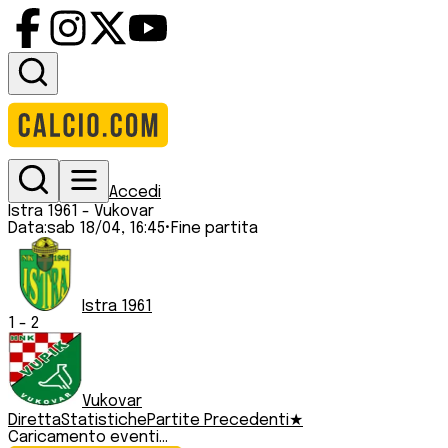
Accedi
Istra 1961
-
Vukovar
Data:
sab 18/04, 16:45
•
Fine partita
Istra 1961
1
-
2
Vukovar
Diretta
Statistiche
Partite Precedenti
★
Caricamento eventi...