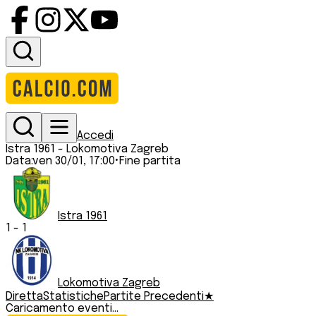
Accedi
Istra 1961
-
Lokomotiva Zagreb
Data:
ven 30/01, 17:00
•
Fine partita
Istra 1961
1
-
1
Lokomotiva Zagreb
Diretta
Statistiche
Partite Precedenti
★
Caricamento eventi...