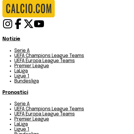
Notizie
Serie A
UEFA Champions League Teams
UEFA Europa League Teams
Premier League
LaLiga
Ligue 1
Bundesliga
Pronostici
Serie A
UEFA Champions League Teams
UEFA Europa League Teams
Premier League
LaLiga
Ligue 1