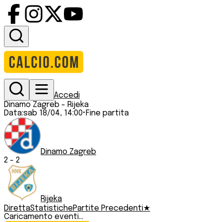
Accedi
Dinamo Zagreb
-
Rijeka
Data:
sab 18/04, 14:00
•
Fine partita
Dinamo Zagreb
2
-
2
Rijeka
Diretta
Statistiche
Partite Precedenti
★
Caricamento eventi...