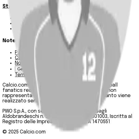
Statistiche
Squadre e classifica
Giornate
Marcatori
Note Legali
Privacy Policy
Cookie Policy
Note Legali
Gestisci Cookie
Termini e condizioni
Calcio.com è un innovativo data hub per football
fanatics realizzato da PWO SpA. Questo sito non
rappresenta una testata giornalistica, in quanto viene
realizzato senza alcuna periodicità.
PWO S.p.A., con sede legale in Roma, Via degli
Aldobrandeschi n. 300, C.F. e P.IVA 13747301003, Iscritta al
Registro delle Imprese di Roma n. R.E.A 1470551
© 2025
Calcio.com