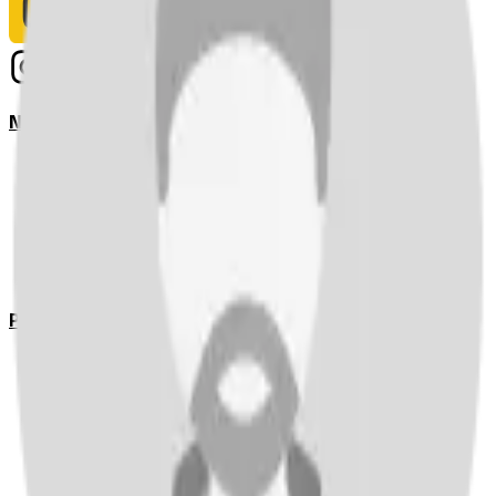
Notizie
Serie A
UEFA Champions League Teams
UEFA Europa League Teams
Premier League
LaLiga
Ligue 1
Bundesliga
Pronostici
Serie A
UEFA Champions League Teams
UEFA Europa League Teams
Premier League
LaLiga
Ligue 1
Bundesliga