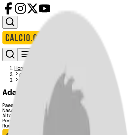
Accedi
Homepage
giocatori
adama traore iiiii
Adama Traore
Paese:
Francia
Nascita:
n.d.
Altezza:
n.d.
Peso:
n.d.
Ruolo:
Attaccante