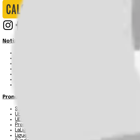
Notizie
Serie A
UEFA Champions League Teams
UEFA Europa League Teams
Premier League
LaLiga
Ligue 1
Bundesliga
Pronostici
Serie A
UEFA Champions League Teams
UEFA Europa League Teams
Premier League
LaLiga
Ligue 1