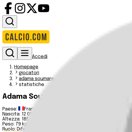
Accedi
Homepage
giocatori
adama soumare
statistiche
Adama Soumaré
Paese:
Francia
Nascita:
12 05 1982
Altezza:
185 cm
Peso:
79 kg
Ruolo:
Difensore