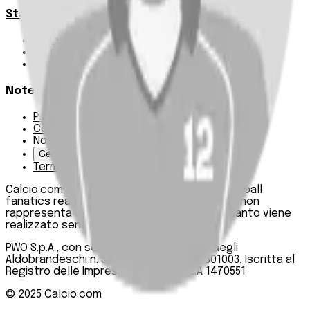
Statistiche
Squadre e classifica
Giornate
Marcatori
Note Legali
Privacy Policy
Cookie Policy
Note Legali
Gestisci Cookie
Termini e condizioni
Calcio.com è un innovativo data hub per football
fanatics realizzato da PWO SpA. Questo sito non
rappresenta una testata giornalistica, in quanto viene
realizzato senza alcuna periodicità.
PWO S.p.A., con sede legale in Roma, Via degli
Aldobrandeschi n. 300, C.F. e P.IVA 13747301003, Iscritta al
Registro delle Imprese di Roma n. R.E.A 1470551
© 2025
Calcio.com