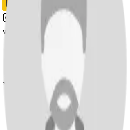
Notizie
Serie A
UEFA Champions League Teams
UEFA Europa League Teams
Premier League
LaLiga
Ligue 1
Bundesliga
Pronostici
Serie A
UEFA Champions League Teams
UEFA Europa League Teams
Premier League
LaLiga
Ligue 1
Bundesliga