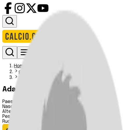
Accedi
Homepage
giocatori
adama soro
Adama Soro
Paese:
Costa d'Avorio
Nascita:
20 12 1981
Altezza:
181 cm
Peso:
n.d.
Ruolo:
Centrocampista