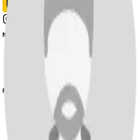
Notizie
Serie A
UEFA Champions League Teams
UEFA Europa League Teams
Premier League
LaLiga
Ligue 1
Bundesliga
Pronostici
Serie A
UEFA Champions League Teams
UEFA Europa League Teams
Premier League
LaLiga
Ligue 1
Bundesliga