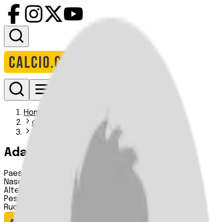
Accedi
Homepage
giocatori
adama kone i
Adama Koné
Paese:
Francia
Nascita:
10 01 2000
Altezza:
n.d.
Peso:
n.d.
Ruolo:
Difensore