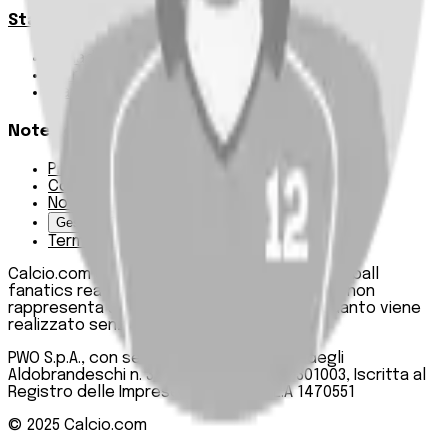
Statistiche
Squadre e classifica
Giornate
Marcatori
Note Legali
Privacy Policy
Cookie Policy
Note Legali
Gestisci Cookie
Termini e condizioni
Calcio.com è un innovativo data hub per football
fanatics realizzato da PWO SpA. Questo sito non
rappresenta una testata giornalistica, in quanto viene
realizzato senza alcuna periodicità.
PWO S.p.A., con sede legale in Roma, Via degli
Aldobrandeschi n. 300, C.F. e P.IVA 13747301003, Iscritta al
Registro delle Imprese di Roma n. R.E.A 1470551
© 2025
Calcio.com