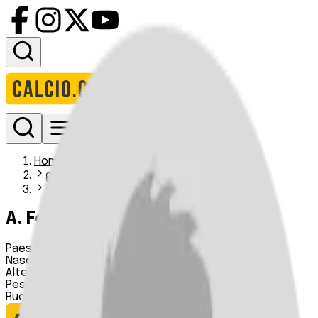
Accedi
Homepage
giocatori
adama fofana ii
A. Fofana
Paese:
Costa d'Avorio
Nascita:
11 10 1999
Altezza:
172 cm
Peso:
63 kg
Ruolo:
Difensore