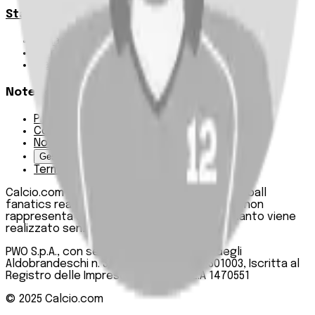
Statistiche
Squadre e classifica
Giornate
Marcatori
Note Legali
Privacy Policy
Cookie Policy
Note Legali
Gestisci Cookie
Termini e condizioni
Calcio.com è un innovativo data hub per football
fanatics realizzato da PWO SpA. Questo sito non
rappresenta una testata giornalistica, in quanto viene
realizzato senza alcuna periodicità.
PWO S.p.A., con sede legale in Roma, Via degli
Aldobrandeschi n. 300, C.F. e P.IVA 13747301003, Iscritta al
Registro delle Imprese di Roma n. R.E.A 1470551
© 2025
Calcio.com