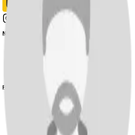
Notizie
Serie A
UEFA Champions League Teams
UEFA Europa League Teams
Premier League
LaLiga
Ligue 1
Bundesliga
Pronostici
Serie A
UEFA Champions League Teams
UEFA Europa League Teams
Premier League
LaLiga
Ligue 1
Bundesliga