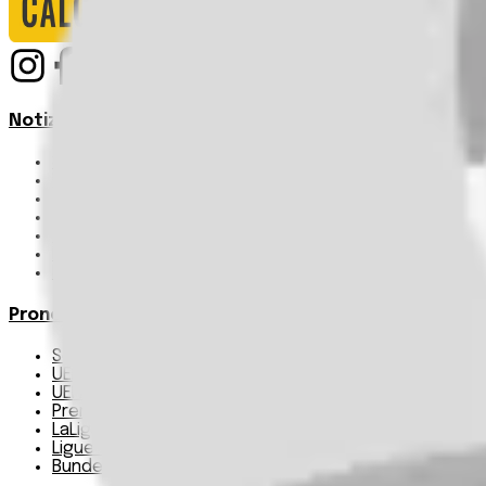
Notizie
Serie A
UEFA Champions League Teams
UEFA Europa League Teams
Premier League
LaLiga
Ligue 1
Bundesliga
Pronostici
Serie A
UEFA Champions League Teams
UEFA Europa League Teams
Premier League
LaLiga
Ligue 1
Bundesliga