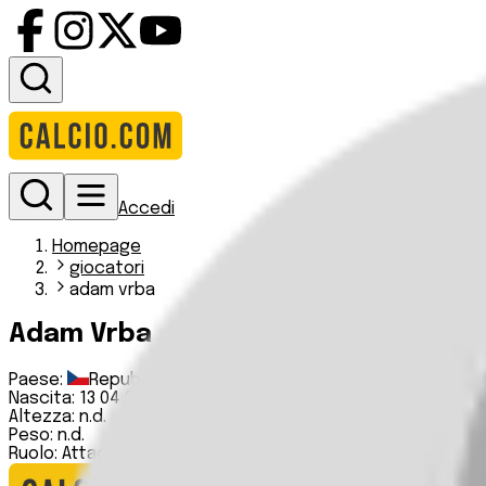
Accedi
Homepage
giocatori
adam vrba
Adam Vrba
Paese:
Repubblica Ceca
Nascita:
13 04 2001
Altezza:
n.d.
Peso:
n.d.
Ruolo:
Attaccante