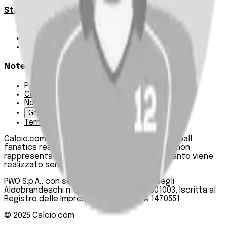
Statistiche
Squadre e classifica
Giornate
Marcatori
Note Legali
Privacy Policy
Cookie Policy
Note Legali
Gestisci Cookie
Termini e condizioni
Calcio.com è un innovativo data hub per football
fanatics realizzato da PWO SpA. Questo sito non
rappresenta una testata giornalistica, in quanto viene
realizzato senza alcuna periodicità.
PWO S.p.A., con sede legale in Roma, Via degli
Aldobrandeschi n. 300, C.F. e P.IVA 13747301003, Iscritta al
Registro delle Imprese di Roma n. R.E.A 1470551
© 2025
Calcio.com