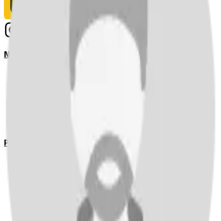
Notizie
Serie A
UEFA Champions League Teams
UEFA Europa League Teams
Premier League
LaLiga
Ligue 1
Bundesliga
Pronostici
Serie A
UEFA Champions League Teams
UEFA Europa League Teams
Premier League
LaLiga
Ligue 1
Bundesliga