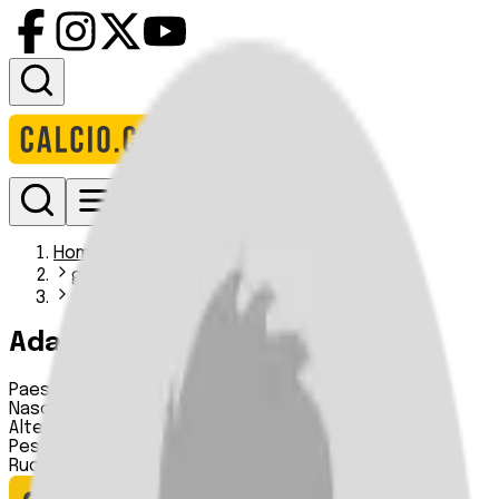
Accedi
Homepage
giocatori
adam tolba
Adam Tolba
Paese:
Germania
Nascita:
30 05 2005
Altezza:
n.d.
Peso:
n.d.
Ruolo:
Attaccante