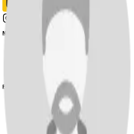
Notizie
Serie A
UEFA Champions League Teams
UEFA Europa League Teams
Premier League
LaLiga
Ligue 1
Bundesliga
Pronostici
Serie A
UEFA Champions League Teams
UEFA Europa League Teams
Premier League
LaLiga
Ligue 1
Bundesliga