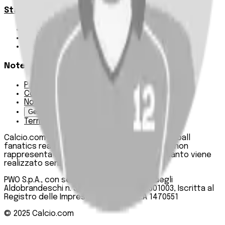
Statistiche
Squadre e classifica
Giornate
Marcatori
Note Legali
Privacy Policy
Cookie Policy
Note Legali
Gestisci Cookie
Termini e condizioni
Calcio.com è un innovativo data hub per football
fanatics realizzato da PWO SpA. Questo sito non
rappresenta una testata giornalistica, in quanto viene
realizzato senza alcuna periodicità.
PWO S.p.A., con sede legale in Roma, Via degli
Aldobrandeschi n. 300, C.F. e P.IVA 13747301003, Iscritta al
Registro delle Imprese di Roma n. R.E.A 1470551
© 2025
Calcio.com