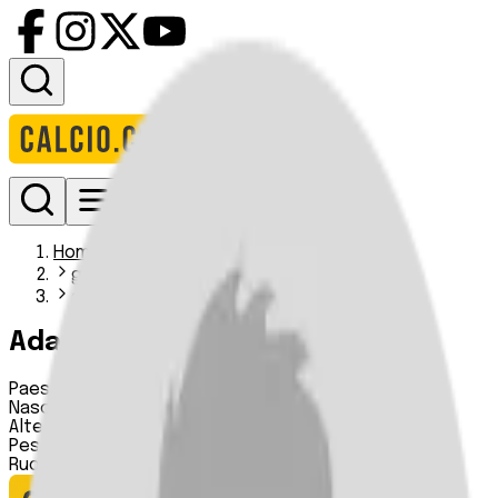
Accedi
Homepage
giocatori
adam thompson i
Adam Thompson
Paese:
Irlanda del Nord
Nascita:
06 07 2006
Altezza:
n.d.
Peso:
n.d.
Ruolo:
Centrocampista