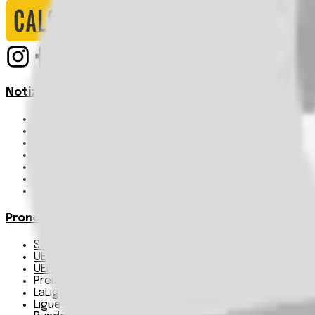
Notizie
Serie A
UEFA Champions League Teams
UEFA Europa League Teams
Premier League
LaLiga
Ligue 1
Bundesliga
Pronostici
Serie A
UEFA Champions League Teams
UEFA Europa League Teams
Premier League
LaLiga
Ligue 1