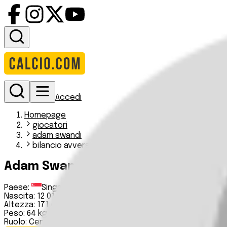
Accedi
Homepage
giocatori
adam swandi
bilancio avversario
Adam Swandi
Paese:
Singapore
Nascita:
12 01 1996
Altezza:
171 cm
Peso:
64 kg
Ruolo:
Centrocampista