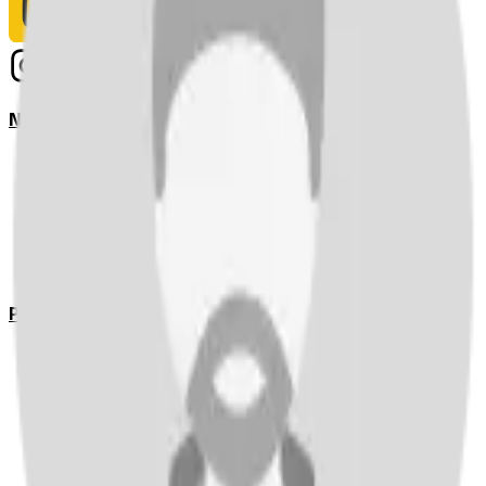
Notizie
Serie A
UEFA Champions League Teams
UEFA Europa League Teams
Premier League
LaLiga
Ligue 1
Bundesliga
Pronostici
Serie A
UEFA Champions League Teams
UEFA Europa League Teams
Premier League
LaLiga
Ligue 1
Bundesliga