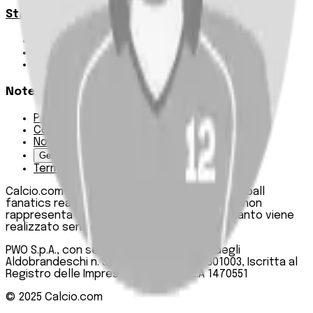
Statistiche
Squadre e classifica
Giornate
Marcatori
Note Legali
Privacy Policy
Cookie Policy
Note Legali
Gestisci Cookie
Termini e condizioni
Calcio.com è un innovativo data hub per football
fanatics realizzato da PWO SpA. Questo sito non
rappresenta una testata giornalistica, in quanto viene
realizzato senza alcuna periodicità.
PWO S.p.A., con sede legale in Roma, Via degli
Aldobrandeschi n. 300, C.F. e P.IVA 13747301003, Iscritta al
Registro delle Imprese di Roma n. R.E.A 1470551
© 2025
Calcio.com