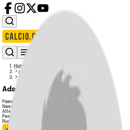
Accedi
Homepage
giocatori
adam rasheed i
Adam Rasheed
Paese:
Iraq
Nascita:
10 07 2006
Altezza:
185 cm
Peso:
n.d.
Ruolo:
Difensore