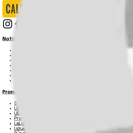
Notizie
Serie A
UEFA Champions League Teams
UEFA Europa League Teams
Premier League
LaLiga
Ligue 1
Bundesliga
Pronostici
Serie A
UEFA Champions League Teams
UEFA Europa League Teams
Premier League
LaLiga
Ligue 1