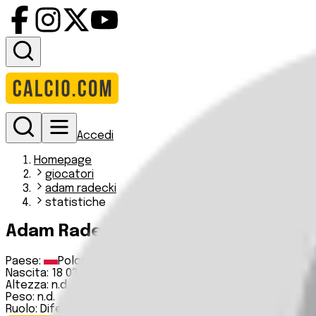
Accedi
Homepage
giocatori
adam radecki
statistiche
Adam Radecki
Paese:
Polonia
Nascita:
18 03 1994
Altezza:
n.d.
Peso:
n.d.
Ruolo:
Difensore