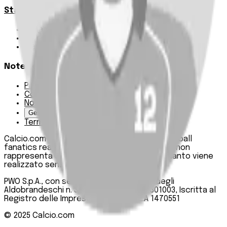
Statistiche
Squadre e classifica
Giornate
Marcatori
Note Legali
Privacy Policy
Cookie Policy
Note Legali
Gestisci Cookie
Termini e condizioni
Calcio.com è un innovativo data hub per football
fanatics realizzato da PWO SpA. Questo sito non
rappresenta una testata giornalistica, in quanto viene
realizzato senza alcuna periodicità.
PWO S.p.A., con sede legale in Roma, Via degli
Aldobrandeschi n. 300, C.F. e P.IVA 13747301003, Iscritta al
Registro delle Imprese di Roma n. R.E.A 1470551
© 2025
Calcio.com