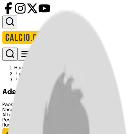
Accedi
Homepage
giocatori
adam newton
Adam Newton
Paese:
Inghilterra
Nascita:
04 12 1980
Altezza:
173 cm
Peso:
71 kg
Ruolo:
Centrocampista