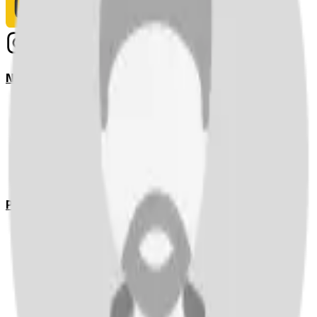
Notizie
Serie A
UEFA Champions League Teams
UEFA Europa League Teams
Premier League
LaLiga
Ligue 1
Bundesliga
Pronostici
Serie A
UEFA Champions League Teams
UEFA Europa League Teams
Premier League
LaLiga
Ligue 1
Bundesliga