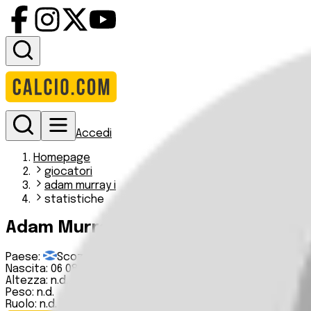
Accedi
Homepage
giocatori
adam murray i
statistiche
Adam Murray
Paese:
Scozia
Nascita:
06 08 1996
Altezza:
n.d.
Peso:
n.d.
Ruolo:
n.d.