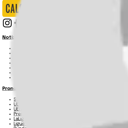
Notizie
Serie A
UEFA Champions League Teams
UEFA Europa League Teams
Premier League
LaLiga
Ligue 1
Bundesliga
Pronostici
Serie A
UEFA Champions League Teams
UEFA Europa League Teams
Premier League
LaLiga
Ligue 1