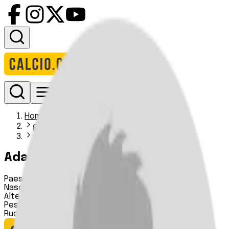
Accedi
Homepage
giocatori
adam miller
Adam Miller
Paese:
Inghilterra
Nascita:
19 02 1982
Altezza:
180 cm
Peso:
73 kg
Ruolo:
Centrocampista