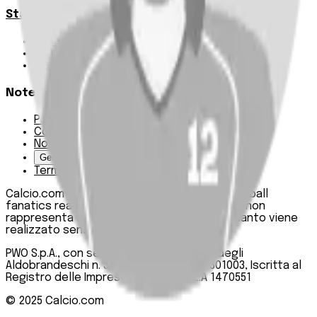
Statistiche
Squadre e classifica
Giornate
Marcatori
Note Legali
Privacy Policy
Cookie Policy
Note Legali
Gestisci Cookie
Termini e condizioni
Calcio.com è un innovativo data hub per football
fanatics realizzato da PWO SpA. Questo sito non
rappresenta una testata giornalistica, in quanto viene
realizzato senza alcuna periodicità.
PWO S.p.A., con sede legale in Roma, Via degli
Aldobrandeschi n. 300, C.F. e P.IVA 13747301003, Iscritta al
Registro delle Imprese di Roma n. R.E.A 1470551
© 2025
Calcio.com