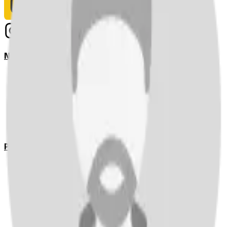
Notizie
Serie A
UEFA Champions League Teams
UEFA Europa League Teams
Premier League
LaLiga
Ligue 1
Bundesliga
Pronostici
Serie A
UEFA Champions League Teams
UEFA Europa League Teams
Premier League
LaLiga
Ligue 1
Bundesliga