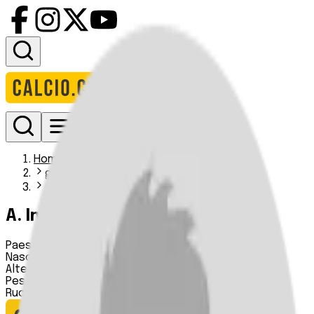
Accedi
Homepage
giocatori
a imeri
A. Imeri
Paese:
n.d.
Nascita:
05 03 2003
Altezza:
n.d.
Peso:
n.d.
Ruolo:
n.d.