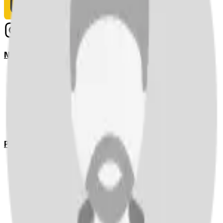
Notizie
Serie A
UEFA Champions League Teams
UEFA Europa League Teams
Premier League
LaLiga
Ligue 1
Bundesliga
Pronostici
Serie A
UEFA Champions League Teams
UEFA Europa League Teams
Premier League
LaLiga
Ligue 1
Bundesliga