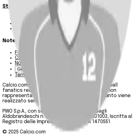
Statistiche
Squadre e classifica
Giornate
Marcatori
Note Legali
Privacy Policy
Cookie Policy
Note Legali
Gestisci Cookie
Termini e condizioni
Calcio.com è un innovativo data hub per football
fanatics realizzato da PWO SpA. Questo sito non
rappresenta una testata giornalistica, in quanto viene
realizzato senza alcuna periodicità.
PWO S.p.A., con sede legale in Roma, Via degli
Aldobrandeschi n. 300, C.F. e P.IVA 13747301003, Iscritta al
Registro delle Imprese di Roma n. R.E.A 1470551
© 2025
Calcio.com