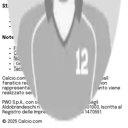
Statistiche
Squadre e classifica
Giornate
Marcatori
Note Legali
Privacy Policy
Cookie Policy
Note Legali
Gestisci Cookie
Termini e condizioni
Calcio.com è un innovativo data hub per football
fanatics realizzato da PWO SpA. Questo sito non
rappresenta una testata giornalistica, in quanto viene
realizzato senza alcuna periodicità.
PWO S.p.A., con sede legale in Roma, Via degli
Aldobrandeschi n. 300, C.F. e P.IVA 13747301003, Iscritta al
Registro delle Imprese di Roma n. R.E.A 1470551
© 2025
Calcio.com