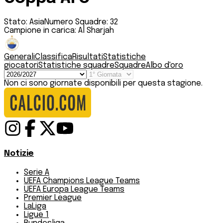
Stato:
Asia
Numero Squadre:
32
Campione in carica:
Al Sharjah
Generali
Classifica
Risultati
Statistiche
giocatori
Statistiche squadre
Squadre
Albo d'oro
Non ci sono giornate disponibili per questa stagione.
Notizie
Serie A
UEFA Champions League Teams
UEFA Europa League Teams
Premier League
LaLiga
Ligue 1