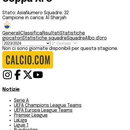
Stato:
Asia
Numero Squadre:
32
Campione in carica:
Al Sharjah
Generali
Classifica
Risultati
Statistiche
giocatori
Statistiche squadre
Squadre
Albo d'oro
Non ci sono giornate disponibili per questa stagione.
Notizie
Serie A
UEFA Champions League Teams
UEFA Europa League Teams
Premier League
LaLiga
Ligue 1