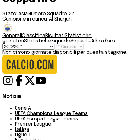
Stato:
Asia
Numero Squadre:
32
Campione in carica:
Al Sharjah
Generali
Classifica
Risultati
Statistiche
giocatori
Statistiche squadre
Squadre
Albo d'oro
Non ci sono giornate disponibili per questa stagione.
Notizie
Serie A
UEFA Champions League Teams
UEFA Europa League Teams
Premier League
LaLiga
Ligue 1