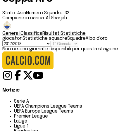
Stato:
Asia
Numero Squadre:
32
Campione in carica:
Al Sharjah
Generali
Classifica
Risultati
Statistiche
giocatori
Statistiche squadre
Squadre
Albo d'oro
Non ci sono giornate disponibili per questa stagione.
Notizie
Serie A
UEFA Champions League Teams
UEFA Europa League Teams
Premier League
LaLiga
Ligue 1