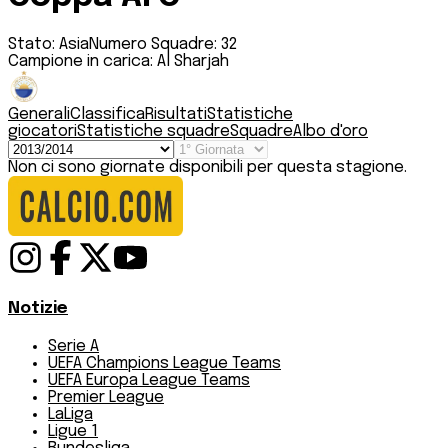
Stato:
Asia
Numero Squadre:
32
Campione in carica:
Al Sharjah
Generali
Classifica
Risultati
Statistiche
giocatori
Statistiche squadre
Squadre
Albo d'oro
Non ci sono giornate disponibili per questa stagione.
Notizie
Serie A
UEFA Champions League Teams
UEFA Europa League Teams
Premier League
LaLiga
Ligue 1