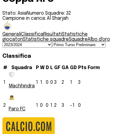
Stato:
Asia
Numero Squadre:
32
Campione in carica:
Al Sharjah
Generali
Classifica
Risultati
Statistiche
giocatori
Statistiche squadre
Squadre
Albo d'oro
Classifica
#
Squadra
P
W
D
L
GF
GA
GD
Pts
Form
1
1
1
0
0
3
2
1
3
Machhindra
2
1
0
0
1
2
3
-1
0
Paro FC