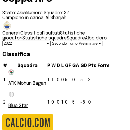
Stato:
Asia
Numero Squadre:
32
Campione in carica:
Al Sharjah
Generali
Classifica
Risultati
Statistiche
giocatori
Statistiche squadre
Squadre
Albo d'oro
Classifica
#
Squadra
P
W
D
L
GF
GA
GD
Pts
Form
1
1
1
0
0
5
0
5
3
ATK Mohun Bagan
2
1
0
0
1
0
5
-5
0
Blue Star