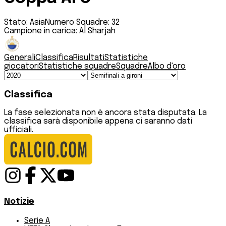
Stato:
Asia
Numero Squadre:
32
Campione in carica:
Al Sharjah
Generali
Classifica
Risultati
Statistiche
giocatori
Statistiche squadre
Squadre
Albo d'oro
Classifica
La fase selezionata non è ancora stata disputata. La
classifica sarà disponibile appena ci saranno dati
ufficiali.
Notizie
Serie A