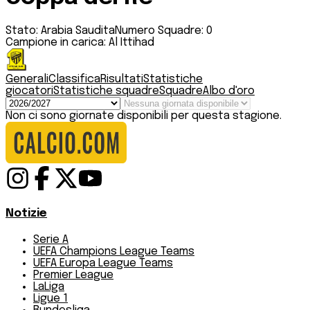
Stato:
Arabia Saudita
Numero Squadre:
0
Campione in carica:
Al Ittihad
Generali
Classifica
Risultati
Statistiche
giocatori
Statistiche squadre
Squadre
Albo d'oro
Non ci sono giornate disponibili per questa stagione.
Notizie
Serie A
UEFA Champions League Teams
UEFA Europa League Teams
Premier League
LaLiga
Ligue 1