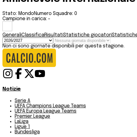
Stato:
Mondo
Numero Squadre:
0
Campione in carica:
-
Generali
Classifica
Risultati
Statistiche giocatori
Statistich
Non ci sono giornate disponibili per questa stagione.
Notizie
Serie A
UEFA Champions League Teams
UEFA Europa League Teams
Premier League
LaLiga
Ligue 1
Bundesliga