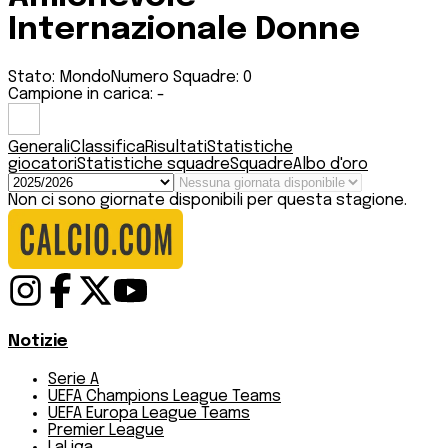
Internazionale Donne
Stato:
Mondo
Numero Squadre:
0
Campione in carica:
-
Generali
Classifica
Risultati
Statistiche
giocatori
Statistiche squadre
Squadre
Albo d'oro
Non ci sono giornate disponibili per questa stagione.
Notizie
Serie A
UEFA Champions League Teams
UEFA Europa League Teams
Premier League
LaLiga