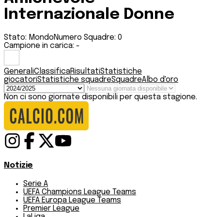
Internazionale Donne
Stato:
Mondo
Numero Squadre:
0
Campione in carica:
-
Generali
Classifica
Risultati
Statistiche
giocatori
Statistiche squadre
Squadre
Albo d'oro
Non ci sono giornate disponibili per questa stagione.
Notizie
Serie A
UEFA Champions League Teams
UEFA Europa League Teams
Premier League
LaLiga