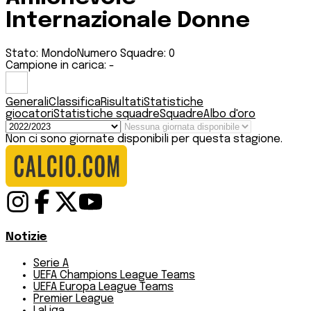
Internazionale Donne
Stato:
Mondo
Numero Squadre:
0
Campione in carica:
-
Generali
Classifica
Risultati
Statistiche
giocatori
Statistiche squadre
Squadre
Albo d'oro
Non ci sono giornate disponibili per questa stagione.
Notizie
Serie A
UEFA Champions League Teams
UEFA Europa League Teams
Premier League
LaLiga