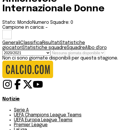
Internazionale Donne
Stato:
Mondo
Numero Squadre:
0
Campione in carica:
-
Generali
Classifica
Risultati
Statistiche
giocatori
Statistiche squadre
Squadre
Albo d'oro
Non ci sono giornate disponibili per questa stagione.
Notizie
Serie A
UEFA Champions League Teams
UEFA Europa League Teams
Premier League
LaLiga