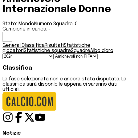
Internazionale Donne
Stato:
Mondo
Numero Squadre:
0
Campione in carica:
-
Generali
Classifica
Risultati
Statistiche
giocatori
Statistiche squadre
Squadre
Albo d'oro
Classifica
La fase selezionata non è ancora stata disputata. La
classifica sarà disponibile appena ci saranno dati
ufficiali.
Notizie